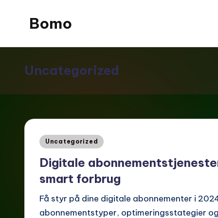
Bomo
Skip
to
content
Uncategorized
Posted
Uncategorized
in
Digitale abonnementstjenester 
smart forbrug
Få styr på dine digitale abonnementer i 20
abonnementstyper, optimeringsstategier og