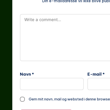
Din e-mailadresse vil ikke blive publ
Navn
*
E-mail
*
Gem mit navn, mail og websted i denne browse