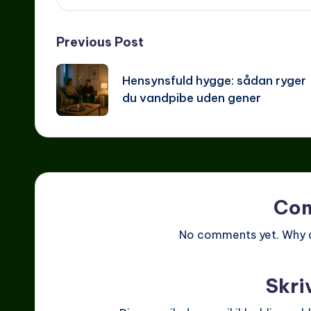
Post
Previous Post
navigation
Hensynsfuld hygge: sådan ryger
du vandpibe uden gener
Co
No comments yet. Why do
Skri