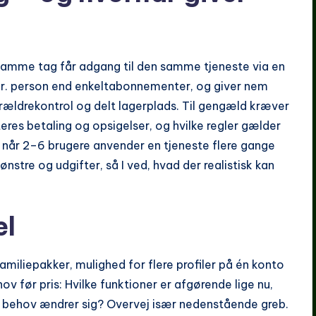
 samme tag får adgang til den samme tjeneste via en
re pr. person end enkeltabonnementer, og giver nem
orældrekontrol og delt lagerplads. Til gengæld kræver
res betaling og opsigelser, og hvilke regler gælder
, når 2–6 brugere anvender en tjeneste flere gange
stre og udgifter, så I ved, hvad der realistisk kan
el
amiliepakker, mulighed for flere profiler på én konto
v før pris: Hvilke funktioner er afgørende lige nu,
res behov ændrer sig? Overvej især nedenstående greb.