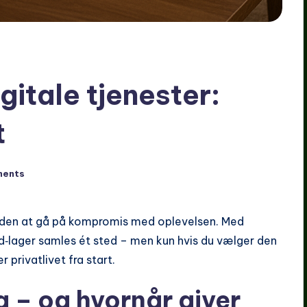
gitale tjenester:
t
ments
uden at gå på kompromis med oplevelsen. Med
ud‑lager samles ét sted – men kun hvis du vælger den
privatlivet fra start.
g – og hvornår giver