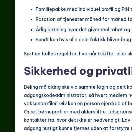
Familiepakke med individuel profil og PIN 
Rotation af tjenester måned for måned fo
Årlig betaling hvor det giver reel rabat og 
Bundt kun hvis alle dele faktisk bliver brug
Sæt en fælles regel for, hvornår I skifter eller 
Sikkerhed og privatl
Deling må aldrig ske via samme login og delt k
adgangskodeadministrator, så hvert medlem har 
voksenprofiler. Giv kun én person ejerskab af b
Opret børneprofiler med aldersfiltre, tidsgræns
kontakter fra, hvor det ikke er nødvendigt. Lav 
adgang hurtigt kunne fjernes uden at forstyrre r