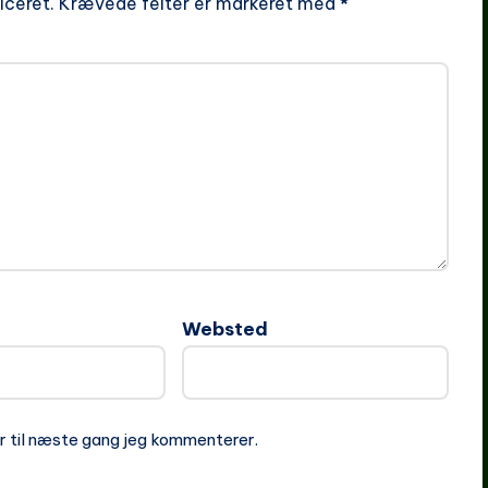
iceret.
Krævede felter er markeret med
*
Websted
r til næste gang jeg kommenterer.