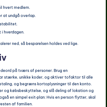
til hvert medlem.
r at undgå overlap.
stabilitet.
t i hverdagen.
skalerer ned, så besparelsen holdes ved lige.
iv
odeord på tværs af personer. Brug en
stærke, unikke koder, og aktiver tofaktor til alle
etaling, og begræns kortoplysninger til den konto.
er og købsbeskyttelse, og slå deling af lokation og
også en simpel exit‑plan: Hvis en person flytter, skal
esten af familien.