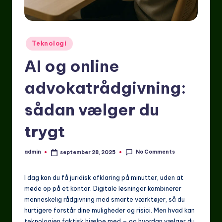
Posted
Teknologi
in
AI og online
advokatrådgivning:
sådan vælger du
trygt
No Comments
admin
september 28, 2025
Posted
by
I dag kan du få juridisk afklaring på minutter, uden at
møde op på et kontor. Digitale løsninger kombinerer
menneskelig rådgivning med smarte værktøjer, så du
hurtigere forstår dine muligheder og risici. Men hvad kan
teknologien faktisk hjælpe med – og hvordan vælger du