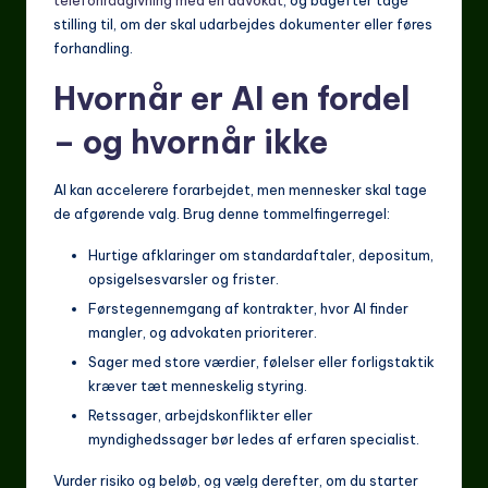
telefonrådgivning med en advokat
, og bagefter tage
stilling til, om der skal udarbejdes dokumenter eller føres
forhandling.
Hvornår er AI en fordel
– og hvornår ikke
AI kan accelerere forarbejdet, men mennesker skal tage
de afgørende valg. Brug denne tommelfingerregel:
Hurtige afklaringer om standardaftaler, depositum,
opsigelsesvarsler og frister.
Førstegennemgang af kontrakter, hvor AI finder
mangler, og advokaten prioriterer.
Sager med store værdier, følelser eller forligstaktik
kræver tæt menneskelig styring.
Retssager, arbejdskonflikter eller
myndighedssager bør ledes af erfaren specialist.
Vurder risiko og beløb, og vælg derefter, om du starter