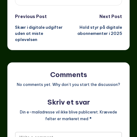
Post
Previous Post
Next Post
Skær i digitale udgifter
Hold styr på digitale
navigation
uden at miste
abonnementer i 2025
oplevelsen
Comments
No comments yet. Why don’t you start the discussion?
Skriv et svar
Din e-mailadresse vil ikke blive publiceret.
Krævede
felter er markeret med
*